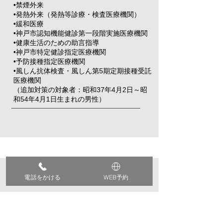
•禁煙外来
•発熱外来（発熱等診療・検査医療機関）
•緩和医療
•神戸市認知機能健診第一段階実施医療機関
•健康生活のための助言指導
•神戸市特定健診指定医療機関
•予防接種指定医療機関
•風しん抗体検査・風しん第5期定期接種受託
医療機関
（追加対策の対象者：昭和37年4月2日～昭
和54年4月1日生まれの男性）
電話をかける
WEB予約