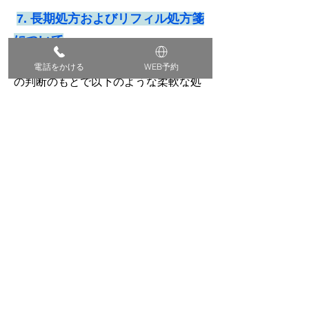
7.
長期処方およびリフィル処方箋
について
当院では、患者様の状態に応じ、医師
電話をかける
WEB予約
の判断のもとで以下のような柔軟な処
方対応を行う体制を整えています。
• 28日以上の長期処方
• リフィル処方箋の発行
※リフィル処方箋とは、症状が安定し
ている患者様に対して、一定期間内に
最大3回まで繰り返し処方箋として使
用できる仕組みです。
※長期処方やリフィル処方箋の交付が
可能かどうかは、患者様の病状や服用
されているお薬の種類を考慮し、
医師