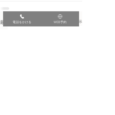
すべて表示
最新記事
電話をかける
WEB予約
夏季休暇のお知らせ
電話復旧のお知